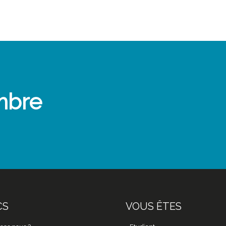
mbre
CS
VOUS ÊTES