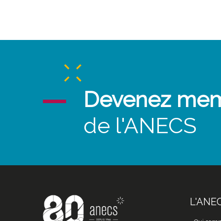
Devenez me
de l'ANECS
L'ANE