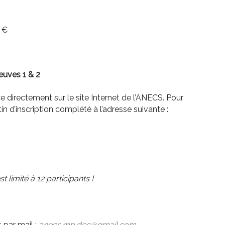
0 €
euves 1 & 2
ce directement sur le site Internet de l’ANECS. Pour
tin d’inscription complété à l’adresse suivante :
limité à 12 participants !
 par mail :
anecs.mp.dec@gmail.com