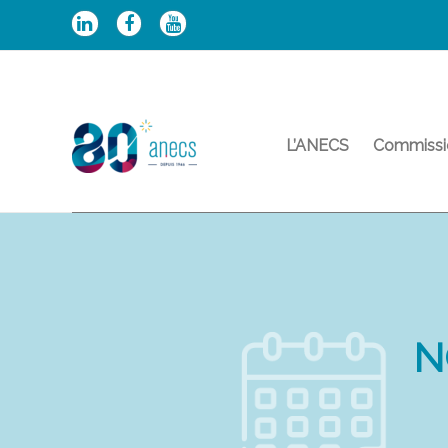
Aller
au
contenu
L’ANECS
Commissi
N