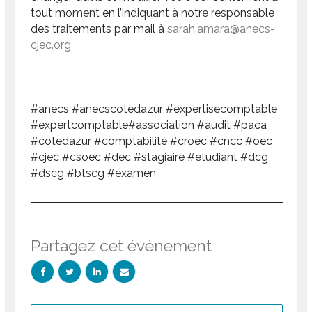
tout moment en l’indiquant à notre responsable
des traitements par mail à
sarah.amara@anecs-
cjec.org
___
#anecs #anecscotedazur #expertisecomptable
#expertcomptable#association #audit #paca
#cotedazur #comptabilité #croec #cncc #oec
#cjec #csoec #dec #stagiaire #etudiant #dcg
#dscg #btscg #examen
Partagez cet événement