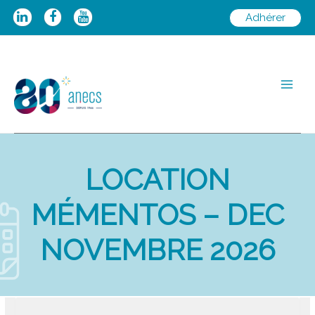
Aller
Adhérer
au
contenu
Main
Men
LOCATION
MÉMENTOS – DEC
NOVEMBRE 2026