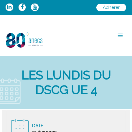
Aller
Adhérer
au
contenu
Main
Men
LES LUNDIS DU
DSCG UE 4
DATE