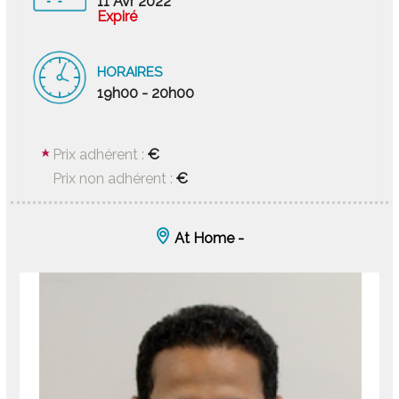
11 Avr 2022
Expiré
HORAIRES
19h00 - 20h00
€
Prix adhérent :
€
Prix non adhérent :
At Home -