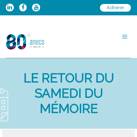
Aller
Adhérer
au
contenu
Main
Men
LE RETOUR DU
SAMEDI DU
MÉMOIRE