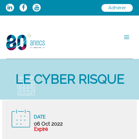
Aller
Adhérer
au
contenu
Main
Men
LE CYBER RISQUE
DATE
06 Oct 2022
Expiré