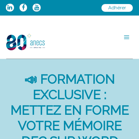
Aller
Adhérer
au
contenu
Main
Men
📣 FORMATION
EXCLUSIVE :
METTEZ EN FORME
VOTRE MÉMOIRE