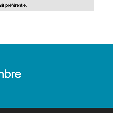
rif préférentiel
mbre