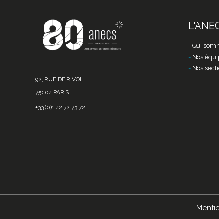
L'ANE
Qui somm
Nos équi
Nos secti
92, RUE DE RIVOLI
75004 PARIS
+33 (0)1 42 72 73 72
Mentio