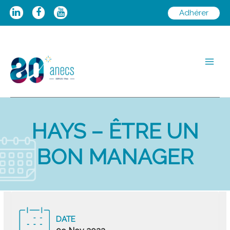
Aller
Adhérer
au
contenu
Main
Men
HAYS – ÊTRE UN
BON MANAGER
DATE