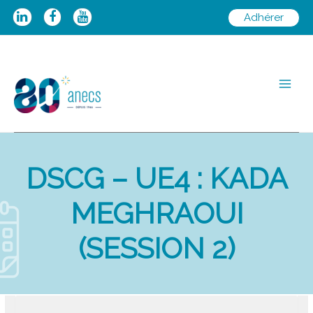
Aller
Adhérer
au
contenu
Main
Men
DSCG – UE4 : KADA
MEGHRAOUI
(SESSION 2)