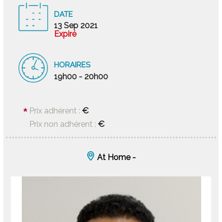
DATE
13 Sep 2021
Expiré
HORAIRES
19h00 - 20h00
€
Prix adhérent :
€
Prix non adhérent :
At Home -