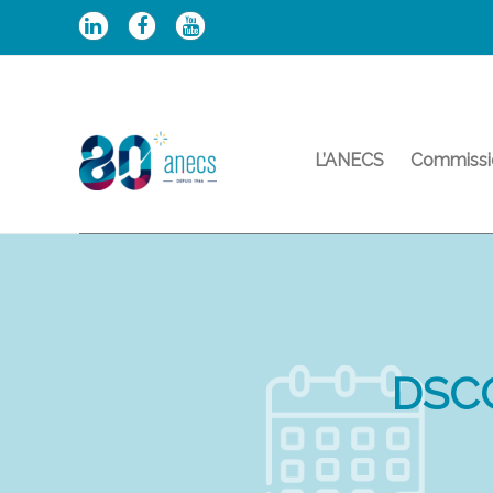
Aller
au
contenu
L’ANECS
Commissi
DSCG