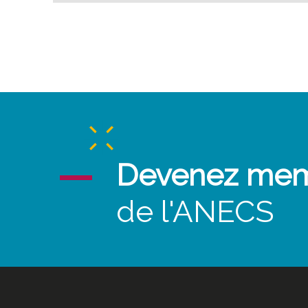
Devenez me
de l'ANECS