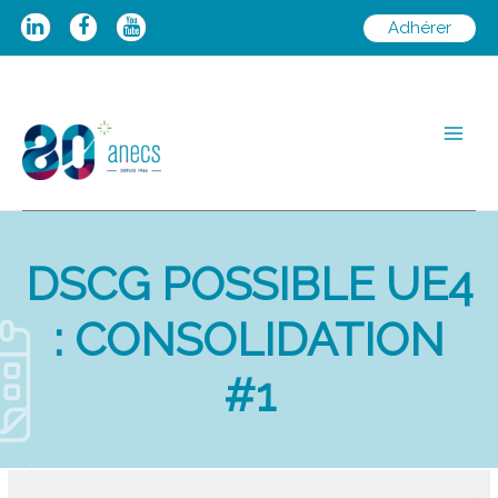
Aller
Adhérer
au
contenu
Main
Men
DSCG POSSIBLE UE4
: CONSOLIDATION
#1