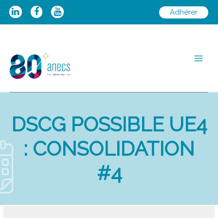
Aller
Adhérer
au
contenu
Main
Men
DSCG POSSIBLE UE4
: CONSOLIDATION
#4