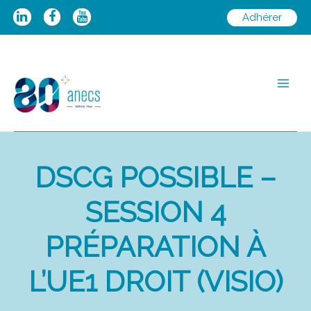
Aller
Adhérer
au
contenu
Main
Men
DSCG POSSIBLE –
SESSION 4
PRÉPARATION À
L’UE1 DROIT (VISIO)