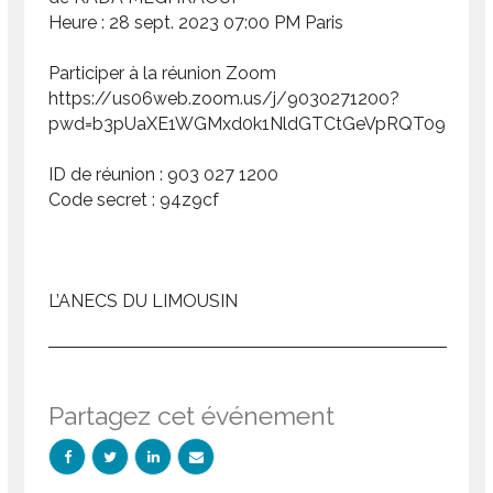
Heure : 28 sept. 2023 07:00 PM Paris
Participer à la réunion Zoom
https://us06web.zoom.us/j/9030271200?
pwd=b3pUaXE1WGMxd0k1NldGTCtGeVpRQT09
ID de réunion : 903 027 1200
Code secret : 94z9cf
L’ANECS DU LIMOUSIN
Partagez cet événement