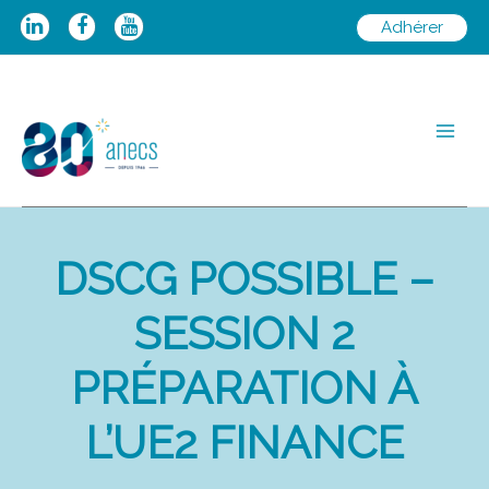
Aller
Adhérer
au
contenu
Main
Men
DSCG POSSIBLE –
SESSION 2
PRÉPARATION À
L’UE2 FINANCE