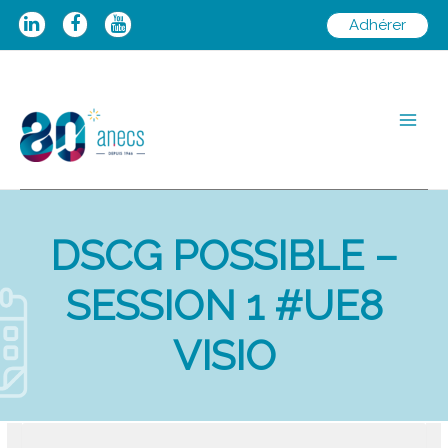
Aller
Adhérer
au
contenu
Main
Men
DSCG POSSIBLE –
SESSION 1 #UE8
VISIO