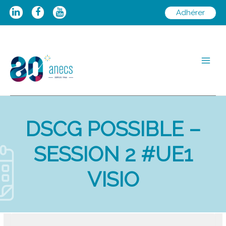
Aller
Adhérer
au
contenu
Main
Men
DSCG POSSIBLE –
SESSION 2 #UE1
VISIO