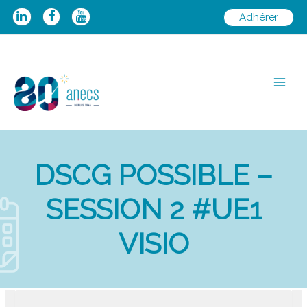
Aller
Adhérer
au
contenu
Main
Men
DSCG POSSIBLE –
SESSION 2 #UE1
VISIO