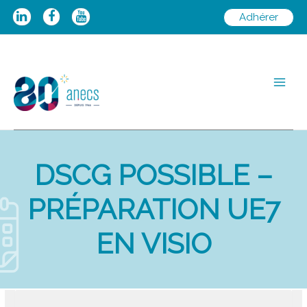
Aller
Adhérer
au
contenu
Main
Men
DSCG POSSIBLE –
PRÉPARATION UE7
EN VISIO