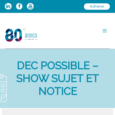
Aller
Adhérer
au
contenu
Main
Men
DEC POSSIBLE –
SHOW SUJET ET
NOTICE