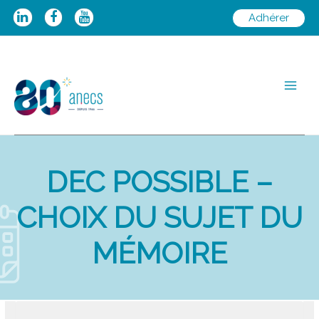
Aller
Adhérer
au
contenu
Main
Men
DEC POSSIBLE –
CHOIX DU SUJET DU
MÉMOIRE