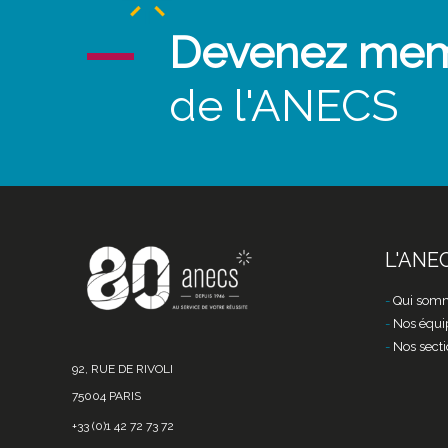
Devenez me
de l'ANECS
L'ANE
Qui somm
Nos équi
Nos secti
92, RUE DE RIVOLI
75004 PARIS
+33 (0)1 42 72 73 72