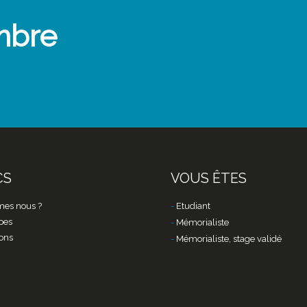
mbre
CS
VOUS ÊTES
es nous ?
Etudiant
pes
Mémorialiste
ons
Mémorialiste, stage validé