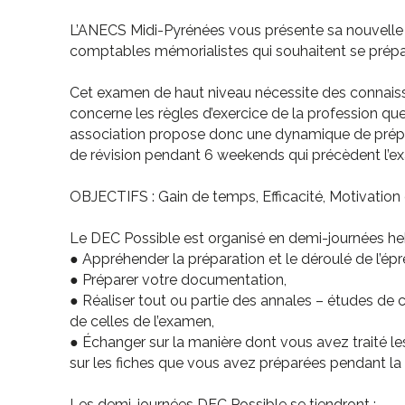
L’ANECS Midi-Pyrénées vous présente sa nouvelle éd
comptables mémorialistes qui souhaitent se prépa
Cet examen de haut niveau nécessite des connaissa
concerne les règles d’exercice de la profession qu
association propose donc une dynamique de prépa
de révision pendant 6 weekends qui précèdent l’e
OBJECTIFS : Gain de temps, Efficacité, Motivation e
Le DEC Possible est organisé en demi-journées he
● Appréhender la préparation et le déroulé de l’ép
● Préparer votre documentation,
● Réaliser tout ou partie des annales – études de 
de celles de l’examen,
● Échanger sur la manière dont vous avez traité le
sur les fiches que vous avez préparées pendant la
Les demi-journées DEC Possible se tiendront :