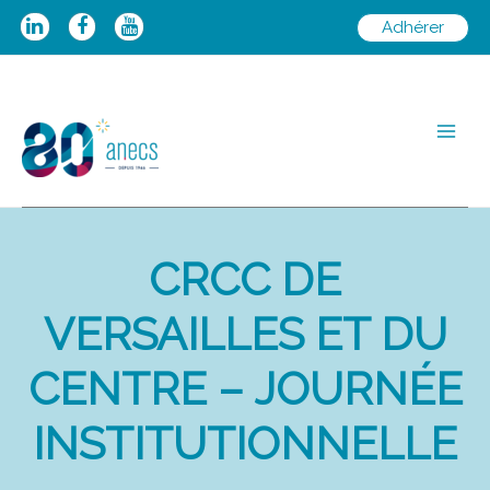
Aller
Adhérer
au
contenu
Main
Men
CRCC DE
VERSAILLES ET DU
CENTRE – JOURNÉE
INSTITUTIONNELLE