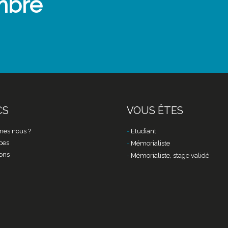
mbre
CS
VOUS ÊTES
es nous ?
Etudiant
pes
Mémorialiste
ons
Mémorialiste, stage validé