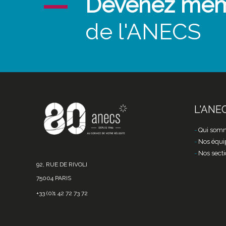
Devenez me
de l'ANECS
L'ANE
Qui somm
Nos équi
Nos secti
92, RUE DE RIVOLI
75004 PARIS
+33 (0)1 42 72 73 72