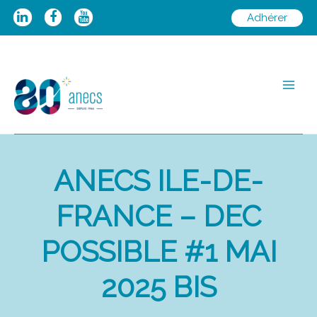
Aller
Adhérer
au
contenu
Main
Men
ANECS ILE-DE-
FRANCE – DEC
POSSIBLE #1 MAI
2025 BIS