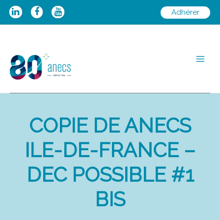
Aller
Adhérer
au
contenu
Main
Men
COPIE DE ANECS
ILE-DE-FRANCE –
DEC POSSIBLE #1
BIS