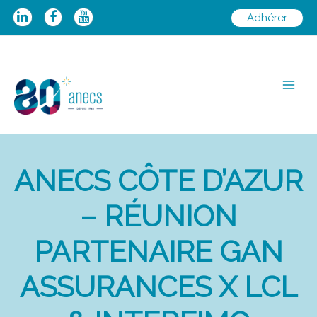
Aller
Adhérer
au
contenu
Main
Men
ANECS CÔTE D’AZUR
– RÉUNION
PARTENAIRE GAN
ASSURANCES X LCL