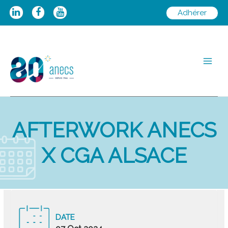
Aller
Adhérer
au
contenu
Main
Men
AFTERWORK ANECS
X CGA ALSACE
DATE