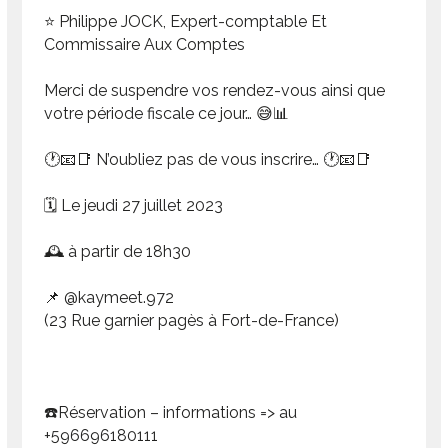
⭐ Philippe JOCK, Expert-comptable Et
Commissaire Aux Comptes
Merci de suspendre vos rendez-vous ainsi que
votre période fiscale ce jour… 😅📊
🕐📧📑 N’oubliez pas de vous inscrire… 🕐📧📑
🗓️ Le jeudi 27 juillet 2023
🕰️ à partir de 18h30
📌 @kaymeet.972
(23 Rue garnier pagès à Fort-de-France)
☎️Réservation – informations => au
+596696180111