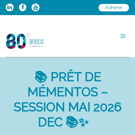
Aller
Adhérer
au
contenu
Main
Men
📚 PRÊT DE
MÉMENTOS –
SESSION MAI 2026
DEC 📚✨