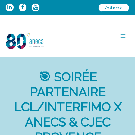
Aller
Adhérer
au
contenu
Main
Men
🎯 SOIRÉE
PARTENAIRE
LCL/INTERFIMO X
ANECS & CJEC