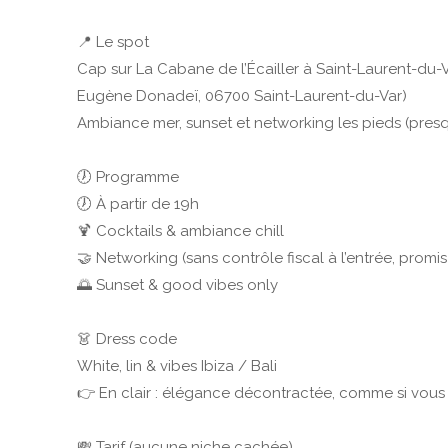
📍 Le spot
Cap sur La Cabane de l’Écailler à Saint-Laurent-du
Eugène Donadeï, 06700 Saint-Laurent-du-Var)
Ambiance mer, sunset et networking les pieds (presq
🕖 Programme
🕖 À partir de 19h
🍹 Cocktails & ambiance chill
🤝 Networking (sans contrôle fiscal à l’entrée, promis
🌅 Sunset & good vibes only
👗 Dress code
White, lin & vibes Ibiza / Bali
👉 En clair : élégance décontractée, comme si vous
💸 Tarif (aucune niche cachée)