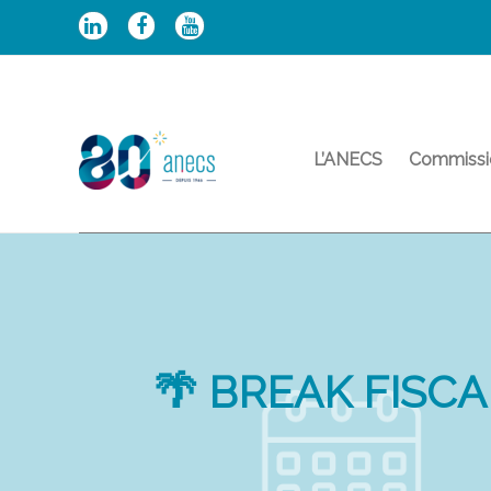
Aller
au
contenu
L’ANECS
Commissi
🌴 BREAK FISCA