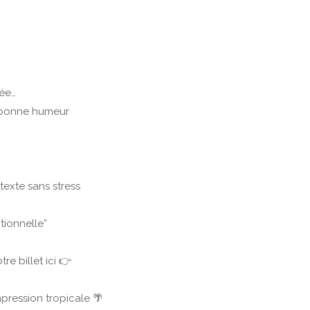
rée…
a bonne humeur
texte sans stress
tionnelle”
re billet ici 👉
pression tropicale 🌴