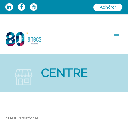
Aller
Adhérer
au
contenu
Main
Men
CENTRE
11 résultats affichés