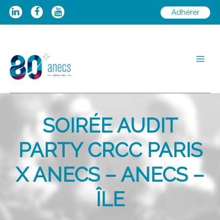
Aller
Adhérer
au
contenu
Main
Men
SOIRÉE AUDIT
PARTY CRCC PARIS
X ANECS – ANECS –
ÎLE