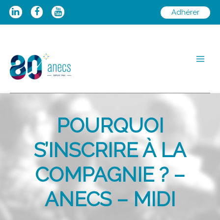
Aller
Adhérer
au
contenu
Main
Men
POURQUOI
S’INSCRIRE À LA
COMPAGNIE ? –
ANECS – MIDI