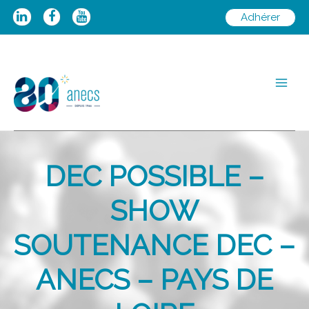
Aller
Adhérer
au
contenu
Main
Men
DEC POSSIBLE –
SHOW
SOUTENANCE DEC –
ANECS – PAYS DE