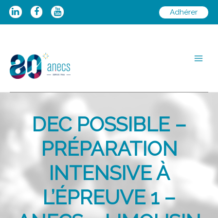
Aller
Adhérer
au
contenu
Main
Men
DEC POSSIBLE –
PRÉPARATION
INTENSIVE À
L’ÉPREUVE 1 –