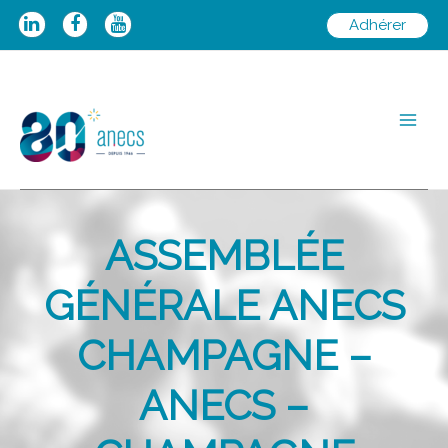
Aller
Adhérer
au
contenu
Main
Men
ASSEMBLÉE
GÉNÉRALE ANECS
CHAMPAGNE –
ANECS –