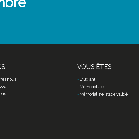
mbre
CS
VOUS ÊTES
es nous ?
Etudiant
pes
Mémorialiste
ons
Mémorialiste, stage validé