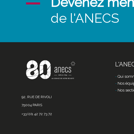
Devenez me
de l'ANECS
L'ANE
Qui somm
Nos équi
Nos secti
92, RUE DE RIVOLI
75004 PARIS
+33 (0)1 42 72 73 72