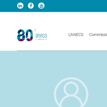
Aller
au
contenu
L’ANECS
Commissi