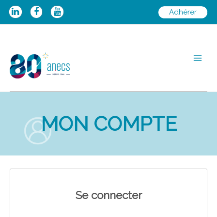
Aller
Adhérer
au
contenu
Main
Men
MON COMPTE
Se connecter