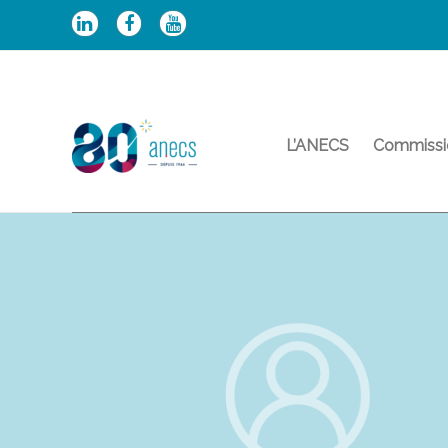
Aller
au
contenu
L’ANECS
Commissi