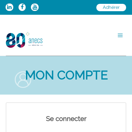
Aller
Adhérer
au
contenu
Main
Men
MON COMPTE
Se connecter