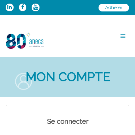
Aller
Adhérer
au
contenu
Main
Men
MON COMPTE
Se connecter