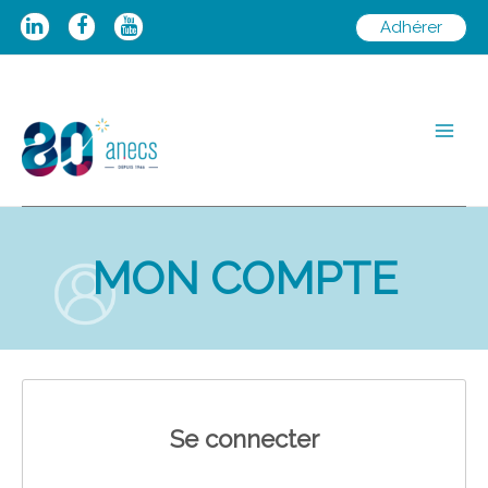
Aller
Adhérer
au
contenu
Main
Men
MON COMPTE
Se connecter