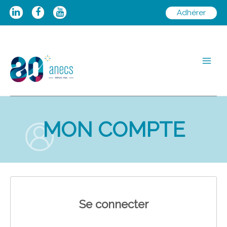
Aller
Adhérer
au
contenu
Main
Men
MON COMPTE
Se connecter