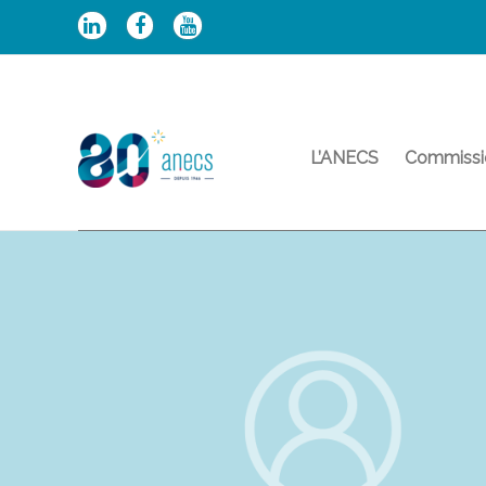
Aller
au
contenu
L’ANECS
Commissi