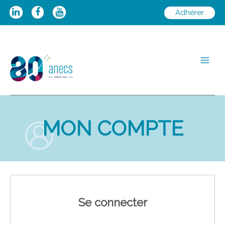
Aller
Adhérer
au
contenu
Main
Men
MON COMPTE
Se connecter