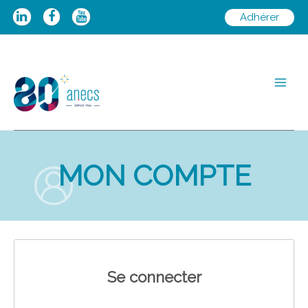
Aller
Adhérer
au
contenu
Main
Men
MON COMPTE
Se connecter